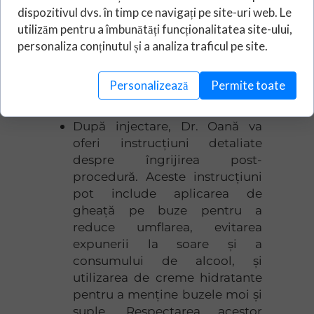
așteptările tale pentru a crea un
dispozitivul dvs. în timp ce navigați pe site-uri web. Le
plan de tratament personalizat.
utilizăm pentru a îmbunătăți funcționalitatea site-ului,
Este important să ai o
personaliza conținutul și a analiza traficul pe site.
comunicare deschisă și sinceră
cu medicul pentru a te asigura
Personalizează
Permite toate
că vei obține rezultatele dorite.
După injectare, Dr. Oană va
oferi instrucțiuni detaliate
despre îngrijirea post-
procedură. Aceste instrucțiuni
pot include aplicarea de
gheață pe buze pentru a
reduce umflarea, evitarea
expunerii la soare și a
consumului de alcool, și
utilizarea de creme hidratante
pentru a menține buzele moi și
suple. Respectarea acestor