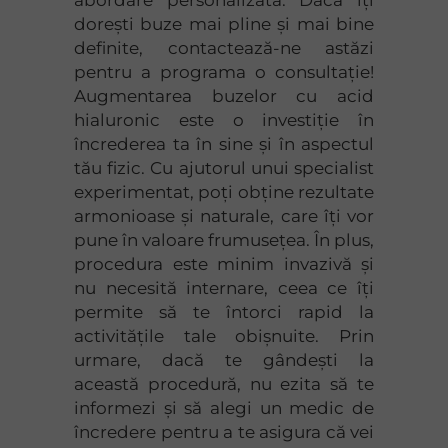
abordare personalizată. Dacă îți
dorești buze mai pline și mai bine
definite, contactează-ne astăzi
pentru a programa o consultație!
Augmentarea buzelor cu acid
hialuronic este o investiție în
încrederea ta în sine și în aspectul
tău fizic. Cu ajutorul unui specialist
experimentat, poți obține rezultate
armonioase și naturale, care îți vor
pune în valoare frumusețea. În plus,
procedura este minim invazivă și
nu necesită internare, ceea ce îți
permite să te întorci rapid la
activitățile tale obișnuite. Prin
urmare, dacă te gândești la
această procedură, nu ezita să te
informezi și să alegi un medic de
încredere pentru a te asigura că vei