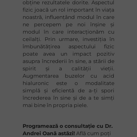
obține rezultatele dorite. Aspectul
fizic joacă un rol important în viața
noastră, influențând modul în care
ne percepem pe noi înșine și
modul în care interacționăm cu
ceilalți. Prin urmare, investiția în
îmbunătățirea aspectului fizic
poate avea un impact pozitiv
asupra încrederii în sine, a stării de
spirit și a calității vieții.
Augmentarea buzelor cu acid
hialuronic este o modalitate
simplă și eficientă de a-ți spori
încrederea în sine și de a te simți
mai bine în propria piele.
Programează o consultație cu Dr.
Andrei Oană astăzi!
Află cum poți