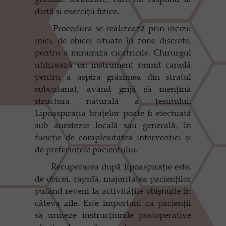
dietă și exerciții fizice.
Procedura se realizează prin incizii
mici, de obicei situate în zone discrete,
pentru a minimiza cicatricile. Chirurgul
utilizează un instrument numit canulă
pentru a aspira grăsimea din stratul
subcutanat, având grijă să mențină
structura naturală a țesutului.
Lipoaspirația brațelor poate fi efectuată
sub anestezie locală sau generală, în
funcție de complexitatea intervenției și
de preferințele pacientului.
Recuperarea după lipoaspirație este,
de obicei, rapidă, majoritatea pacienților
putând reveni la activitățile obişnuite în
câteva zile. Este important ca pacienții
să urmeze instrucțiunile postoperative