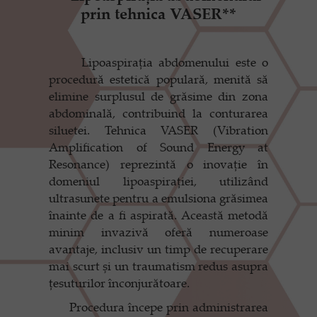
prin tehnica VASER**
Lipoaspirația abdomenului este o
procedură estetică populară, menită să
elimine surplusul de grăsime din zona
abdominală, contribuind la conturarea
siluetei. Tehnica VASER (Vibration
Amplification of Sound Energy at
Resonance) reprezintă o inovație în
domeniul lipoaspirației, utilizând
ultrasunete pentru a emulsiona grăsimea
înainte de a fi aspirată. Această metodă
minim invazivă oferă numeroase
avantaje, inclusiv un timp de recuperare
mai scurt și un traumatism redus asupra
țesuturilor înconjurătoare.
Procedura începe prin administrarea