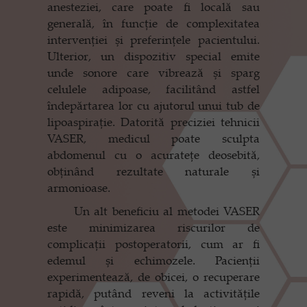
anesteziei, care poate fi locală sau
generală, în funcție de complexitatea
intervenției și preferințele pacientului.
Ulterior, un dispozitiv special emite
unde sonore care vibrează și sparg
celulele adipoase, facilitând astfel
îndepărtarea lor cu ajutorul unui tub de
lipoaspirație. Datorită preciziei tehnicii
VASER, medicul poate sculpta
abdomenul cu o acuratețe deosebită,
obținând rezultate naturale și
armonioase.
Un alt beneficiu al metodei VASER
este minimizarea riscurilor de
complicații postoperatorii, cum ar fi
edemul și echimozele. Pacienții
experimentează, de obicei, o recuperare
rapidă, putând reveni la activitățile