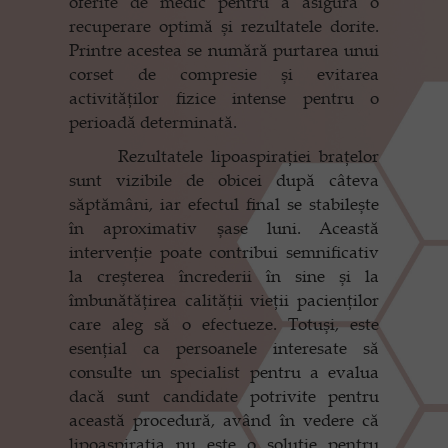
oferite de medic pentru a asigura o
recuperare optimă și rezultatele dorite.
Printre acestea se numără purtarea unui
corset de compresie și evitarea
activităților fizice intense pentru o
perioadă determinată.
Rezultatele lipoaspirației brațelor
sunt vizibile de obicei după câteva
săptămâni, iar efectul final se stabilește
în aproximativ șase luni. Această
intervenție poate contribui semnificativ
la creșterea încrederii în sine și la
îmbunătățirea calității vieții pacienților
care aleg să o efectueze. Totuși, este
esențial ca persoanele interesate să
consulte un specialist pentru a evalua
dacă sunt candidate potrivite pentru
această procedură, având în vedere că
lipoaspirația nu este o soluție pentru