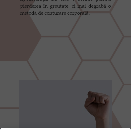
pierderea în greutate, ci mai degrabă o
metodă de conturare corporală.