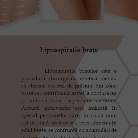
Lipoaspirație brațe
Lipoaspirația brațelor este o
procedură chirurgicală estetică menită
să elimine excesul de grăsime din zona
brațelor, contribuind astfel la conturarea
și îmbunătățirea aspectului acestora.
Această intervenție este indicată în
special persoanelor care, în ciuda unui
stil de viață sănătos și a unei alimentații
echilibrate, se confruntă cu acumulări de
grăsime localizate, care nu răspund la